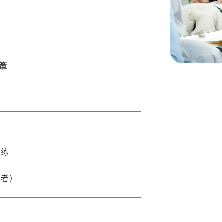
持
策
训练
愿者）